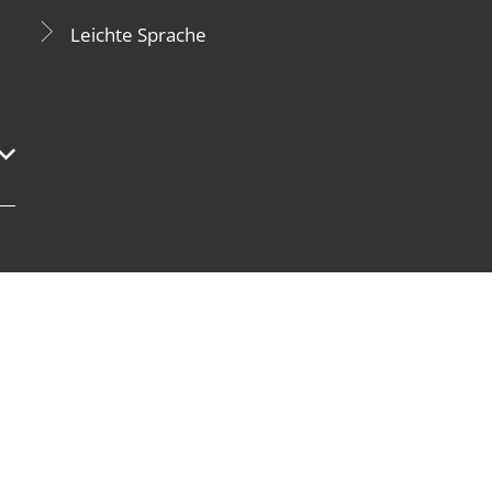
Leichte Sprache
ten auszublenden