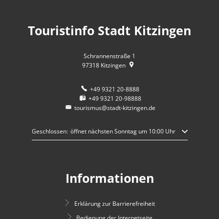
Touristinfo Stadt Kitzingen
Schrannenstraße 1
97318
Kitzingen
+49 9321 20-8888
+49 9321 20-98888
tourismus@stadt-kitzingen.de
Klicken, um weitere Öffnungs- oder Schließzeiten auszublenden
Geschlossen:
öffnet nächsten Sonntag um 10:00 Uhr
Informationen
Erklärung zur Barrierefreiheit
Bedienung der Internetseite