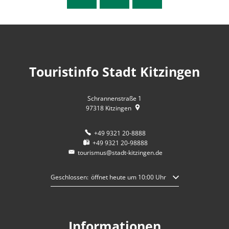
Touristinfo Stadt Kitzingen
Schrannenstraße 1
97318
Kitzingen
+49 9321 20-8888
+49 9321 20-98888
tourismus@stadt-kitzingen.de
Klicken, um weitere Öffnungs- oder Schließzeiten auszublende
Geschlossen:
öffnet heute um 10:00 Uhr
Informationen