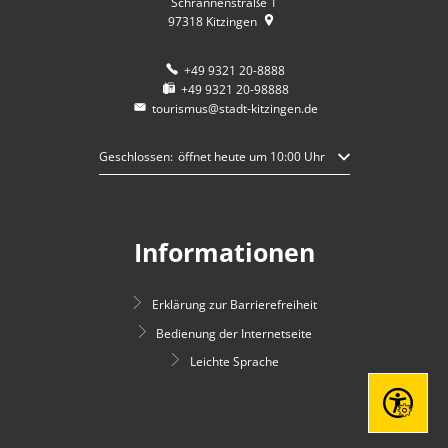
Schrannenstraße 1
97318
Kitzingen
+49 9321 20-8888
+49 9321 20-98888
tourismus@stadt-kitzingen.de
Klicken, um weitere Öffnungs- oder Schließzeiten auszublende
Geschlossen:
öffnet heute um 10:00 Uhr
Informationen
Erklärung zur Barrierefreiheit
Bedienung der Internetseite
Leichte Sprache
Seite einst